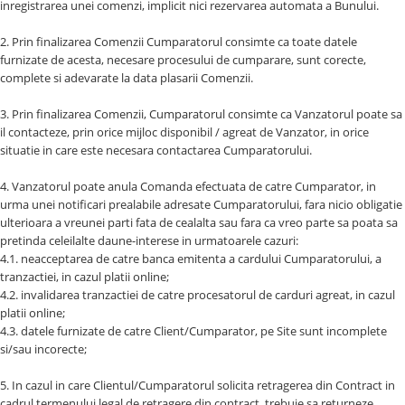
inregistrarea unei comenzi, implicit nici rezervarea automata a Bunului.
2. Prin finalizarea Comenzii Cumparatorul consimte ca toate datele
furnizate de acesta, necesare procesului de cumparare, sunt corecte,
complete si adevarate la data plasarii Comenzii.
3. Prin finalizarea Comenzii, Cumparatorul consimte ca Vanzatorul poate sa
il contacteze, prin orice mijloc disponibil / agreat de Vanzator, in orice
situatie in care este necesara contactarea Cumparatorului.
4. Vanzatorul poate anula Comanda efectuata de catre Cumparator, in
urma unei notificari prealabile adresate Cumparatorului, fara nicio obligatie
ulterioara a vreunei parti fata de cealalta sau fara ca vreo parte sa poata sa
pretinda celeilalte daune-interese in urmatoarele cazuri:
4.1. neacceptarea de catre banca emitenta a cardului Cumparatorului, a
tranzactiei, in cazul platii online;
4.2. invalidarea tranzactiei de catre procesatorul de carduri agreat, in cazul
platii online;
4.3. datele furnizate de catre Client/Cumparator, pe Site sunt incomplete
si/sau incorecte;
5. In cazul in care Clientul/Cumparatorul solicita retragerea din Contract in
cadrul termenului legal de retragere din contract, trebuie sa returneze