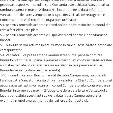
produsul respectiv. In cazul in care Comanda este achitata, Vanzatorul va
rambursa suma in maxim 2(doua) zile lucratoare de la data informarii
Vanzatorului de catre Cumparator asupra deciziei sale de retragere din
Contract. Suma va fi returnata dupa cum urmeaza:
5.1. pentru Comenzile achitate cu card online ->prin restituire in contul din
care a fost efectuata plata;
5.2. pentru Comenzile achitate cu Op/Cash/Card bancar-> prin virament
bancar;
5.3. bunurile se vor returna in acelasi mod in care au fost livrate si ambalate
corespunzator.
5.4. Vanzatorul va putea amana rambursarea sumei pana la primirea
Bunurilor vandute sau pana la primirea unei dovezi conform careia acestea
au fost expediate, in cazul in care nu s-a oferit sa recupereze el insusi
Bunurile (se va lua data cea mai recenta).
5.5. In cazul in care un Bun comandat de catre Cumparator, nu poate fi
livrat de catre Vanzator, acesta din urma va informa Clientul/Cumparatorul
asupra acestui fapt si va returna in contul Cumparatorului contravaloarea
Bunului, in termen de maxim 2 (doua) zile de la data la care Vanzatorul a
luat la cunostinta acest fapt sau de la data la care Cumparatorul si-a
exprimat in mod expres intentia de reziliere a Contractului.