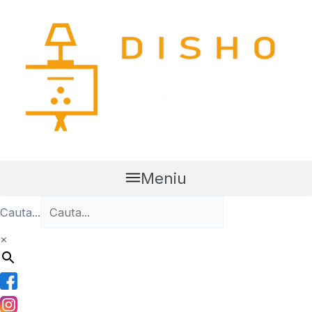
Skip
to
content
Meniu
Cauta...
×